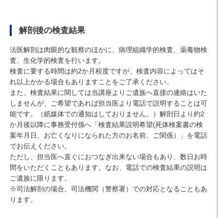
解剖後の検査結果
法医解剖は肉眼的な観察のほかに、病理組織学的検査、薬毒物検
査、生化学的検査を行います。
検査に要する時間は約2か月程度ですが、検査内容によってはそ
れ以上かかる場合もありますことをご了承ください。
また、検査結果に関しては当講座よりご遺族へ直接の連絡はいた
しませんが、ご希望であれば担当医より電話で説明することは可
能です。（紙媒体での通知はしておりません。）解剖日より約2
か月後以降に事務受付係へ「検査結果説明希望(死体検案書の検
案年月日、お亡くなりになられた方のお名前、ご関係）」を電話
でお伝えください。
ただし、担当医へ直ぐにおつなぎ出来ない場合もあり、数日お時
間をいただくこともあります。なお、電話での検査結果の説明は
ご遺族に限ります。
※司法解剖の場合、司法機関（警察署）での対応となることもあ
ります。