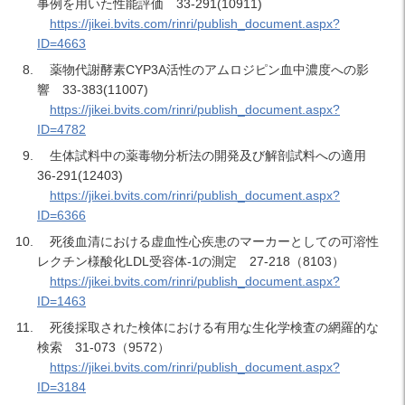
事例を用いた性能評価 33-291(10911)
https://jikei.bvits.com/rinri/publish_document.aspx?
ID=4663
薬物代謝酵素CYP3A活性のアムロジピン血中濃度への影
響 33-383(11007)
https://jikei.bvits.com/rinri/publish_document.aspx?
ID=4782
生体試料中の薬毒物分析法の開発及び解剖試料への適用
36-291(12403)
https://jikei.bvits.com/rinri/publish_document.aspx?
ID=6366
死後血清における虚血性心疾患のマーカーとしての可溶性
レクチン様酸化LDL受容体-1の測定 27-218（8103）
https://jikei.bvits.com/rinri/publish_document.aspx?
ID=1463
死後採取された検体における有用な生化学検査の網羅的な
検索 31-073（9572）
https://jikei.bvits.com/rinri/publish_document.aspx?
ID=3184