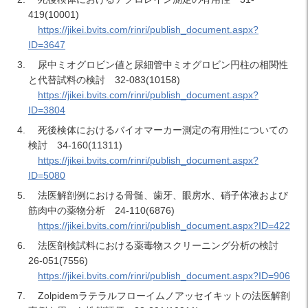
419(10001)
https://jikei.bvits.com/rinri/publish_document.aspx?
ID=3647
尿中ミオグロビン値と尿細管中ミオグロビン円柱の相関性
と代替試料の検討 32-083(10158)
https://jikei.bvits.com/rinri/publish_document.aspx?
ID=3804
死後検体におけるバイオマーカー測定の有用性についての
検討 34-160(11311)
https://jikei.bvits.com/rinri/publish_document.aspx?
ID=5080
法医解剖例における骨髄、歯牙、眼房水、硝子体液および
筋肉中の薬物分析 24-110(6876)
https://jikei.bvits.com/rinri/publish_document.aspx?ID=422
法医剖検試料における薬毒物スクリーニング分析の検討
26-051(7556)
https://jikei.bvits.com/rinri/publish_document.aspx?ID=906
Zolpidemラテラルフローイムノアッセイキットの法医解剖