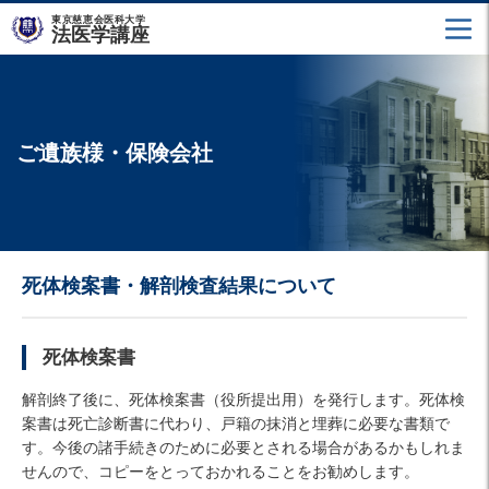
東京慈恵会医科大学
法医学講座
ご遺族様・保険会社
死体検案書・解剖検査結果について
死体検案書
解剖終了後に、死体検案書（役所提出用）を発行します。死体検
案書は死亡診断書に代わり、戸籍の抹消と埋葬に必要な書類で
す。今後の諸手続きのために必要とされる場合があるかもしれま
せんので、コピーをとっておかれることをお勧めします。